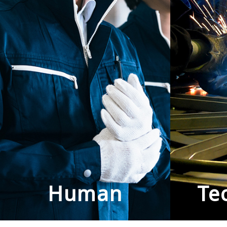
Human
Te