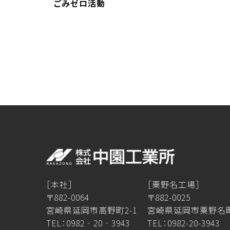
ごみゼロ活動
［本社］
［粟野名工場］
〒882-0064
〒882-0025
宮崎県延岡市高野町2-1
宮崎県延岡市粟野名町1
TEL：0982‐20‐3943
TEL：0982-20-3943